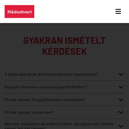
GYAKRAN ISMÉTELT
KÉRDÉSEK
A blokk adatainak feltöltését bármikor megtehetem?
Meg kell-e őriznem a vásárlást igazoló blokkot?
Mit kell tennem, ha gyűjtőblokkal rendelkezem?
Mit kell tennem, ha nyertem?
Nyertem, beküldtem az eredeti blokkot, de régóta nem történt
semmi, mit kell tennem?