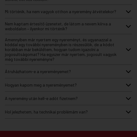
Mi történik, ha nem vagyok otthon a nyeremény átvételekor?
Nem kaptam értesítő üzenetet, de látom a nevem kiírva a
weboldalon – ilyenkor mi történik?
Amennyiben már nyertem egy nyereményt, és ugyanazzal a
kóddal egy további nyereményben is részesülök, de a kódot
korábban már beküldtem, hogyan tudom igazolni a
jogosultságomat? Ha egyszer már nyertem, jogosult vagyok
még további nyereményre?
Átruházhatom-e a nyereményemet?
Hogyan kapom meg a nyereményemet?
A nyeremény után kell-e adót fizetnem?
Hol jelezhetem, ha technikai problémám van?